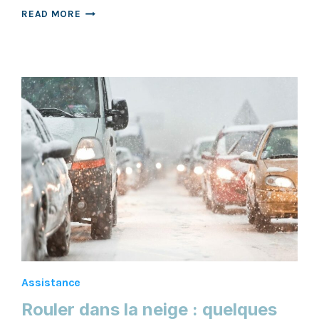
ASSURANCE
READ MORE
HABITATION
:
POURQUOI
EST-
ELLE
INDISPENSABLE
?
Assistance
Rouler dans la neige : quelques