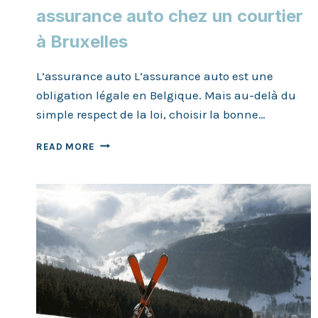
assurance auto chez un courtier
à Bruxelles
L’assurance auto L’assurance auto est une
obligation légale en Belgique. Mais au-delà du
simple respect de la loi, choisir la bonne…
POURQUOI
READ MORE
SOUSCRIRE
UNE
ASSURANCE
AUTO
CHEZ
UN
COURTIER
À
BRUXELLES