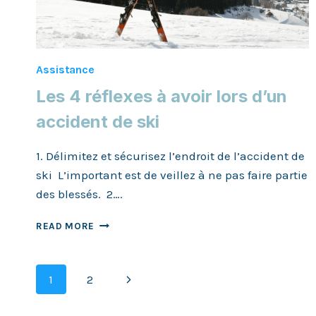
Assistance
Les 4 réflexes à avoir lors d’un
accident de ski
1. Délimitez et sécurisez l’endroit de l’accident de
ski L’important est de veillez à ne pas faire partie
des blessés. 2….
LES
READ MORE
4
RÉFLEXES
À
Page
Next
1
2
AVOIR
LORS
Page
D’UN