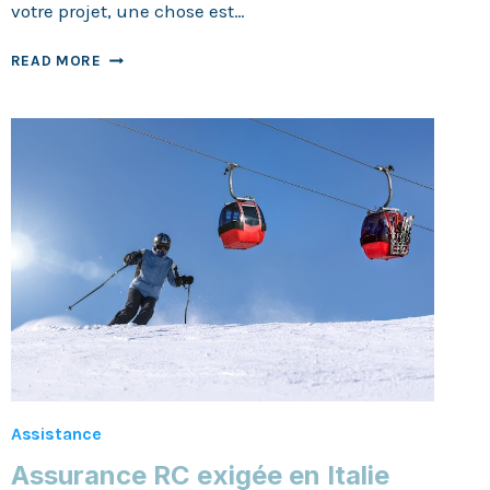
votre projet, une chose est…
VOYAGER
READ MORE
L’ESPRIT
LÉGER
:
POURQUOI
SOUSCRIRE
UNE
ASSURANCE
VOYAGE?
Assistance
Assurance RC exigée en Italie