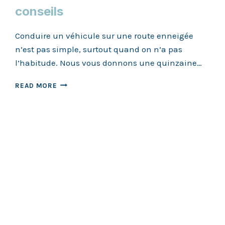
conseils
Conduire un véhicule sur une route enneigée
n’est pas simple, surtout quand on n’a pas
l’habitude. Nous vous donnons une quinzaine…
ROULER
READ MORE
DANS
LA
NEIGE
:
QUELQUES
CONSEILS