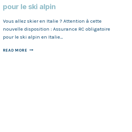
pour le ski alpin
Vous allez skier en Italie ? Attention à cette
nouvelle disposition : Assurance RC obligatoire
pour le ski alpin en Italie…
ASSURANCE
READ MORE
RC
EXIGÉE
EN
ITALIE
POUR
LE
SKI
ALPIN