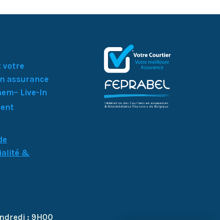
 votre
en assurance
em– Live-In
ient
de
ialité &
k
endredi : 9H00