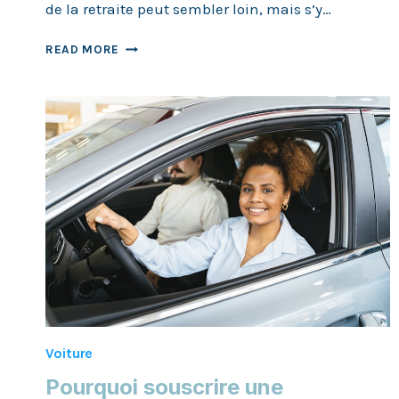
de la retraite peut sembler loin, mais s’y…
POURQUOI
READ MORE
COMMENCER
UNE
ASSURANCE
PENSION
DÈS
AUJOURD’HUI
?
Voiture
Pourquoi souscrire une