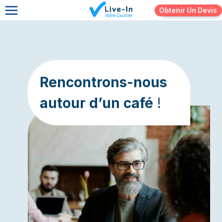
Skip
Obtenir Un Devis
to
content
Rencontrons-nous
autour d’un café
!